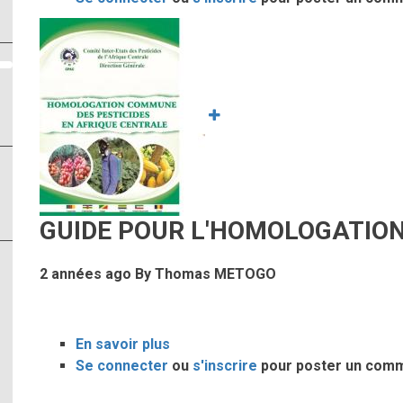
du
de
Image
CPAC
la
5éme
session
ordinaire
d’homologation
des
pesticides
en
Afrique
GUIDE POUR L'HOMOLOGATIO
Centrale
2 années ago
By
Thomas METOGO
En savoir plus
sur
Se connecter
ou
GUIDE
s'inscrire
pour poster un com
POUR