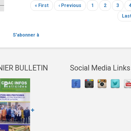
L'HOMOLOGATION
Première
« First
Page
‹ Previous
Page
1
Page
2
Page
3
Pagination
page
précédente
coura
Der
Last
pag
S'abonner à
NIER BULLETIN
Social Media Links