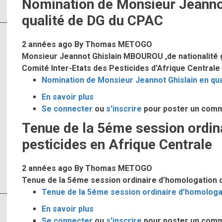
Nomination de Monsieur Jeann
DE
qualité de DG du CPAC
SERVICE
ENTRE
LES
2 années ago
By
Thomas METOGO
DIRECTEURS
Monsieur Jeannot Ghislain MBOUROU ,de nationalité
GENERAUX
Comité Inter-Etats des Pesticides d'Afrique Centrale 
ENTRANT
Nomination de Monsieur Jeannot Ghislain en qu
ET
En savoir plus
sur
SORTANT
Se connecter
ou
Nomination
s'inscrire
pour poster un com
de
Tenue de la 5éme session ordin
Monsieur
pesticides en Afrique Centrale
Jeannot
Ghislain
2 années ago
By
Thomas METOGO
MBOUROU
Tenue de la 5éme session ordinaire d’homologation d
en
Tenue de la 5éme session ordinaire d’homologat
qualité
de
En savoir plus
sur
DG
Se connecter
ou
Tenue
s'inscrire
pour poster un com