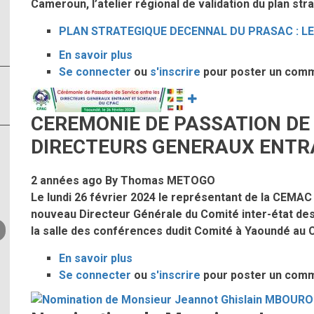
Cameroun, l’atelier régional de validation du plan s
tenue
le
PLAN STRATEGIQUE DECENNAL DU PRASAC : LE
16
mars
En savoir plus
sur
2024
Se connecter
ou
PLAN
s'inscrire
pour poster un com
dans
STRATEGIQUE
Image
tous
DECENNAL
CEREMONIE DE PASSATION DE 
les
DU
pays
PRASAC
DIRECTEURS GENERAUX ENTR
de
:
la
LE
2 années ago
By
Thomas METOGO
zone
CPAC
Le lundi 26 février 2024 le représentant de la CEMAC
CEMAC.
BIEN
nouveau Directeur Générale du Comité inter-état des
REPRESENTE
la salle des conférences dudit Comité à Yaoundé au
A
LA
En savoir plus
sur
VALIDATION
Se connecter
ou
CEREMONIE
s'inscrire
pour poster un com
DE
Image
PASSATION