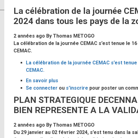
La célébration de la journée CE
2024 dans tous les pays de la
2 années ago
By
Thomas METOGO
La célébration de la journée CEMAC s’est tenue le 16
CEMAC.
La célébration de la journée CEMAC s’est tenue 
CEMAC.
En savoir plus
sur
Se connecter
ou
La
s'inscrire
pour poster un com
célébration
PLAN STRATEGIQUE DECENNAL
de
BIEN REPRESENTE A LA VALID
la
journée
2 années ago
By
Thomas METOGO
CEMAC
Du 29 janvier au 02 février 2024, s’est tenu dans la 
s’est