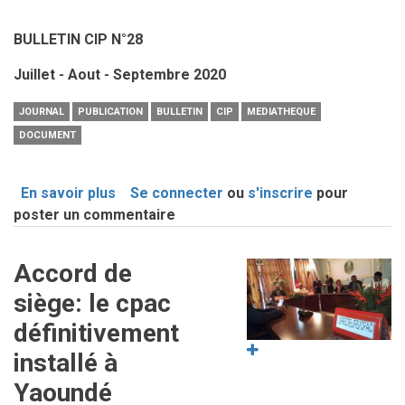
BULLETIN CIP N°28
Juillet - Aout - Septembre 2020
JOURNAL
PUBLICATION
BULLETIN
CIP
MEDIATHEQUE
DOCUMENT
En savoir plus
sur
Se connecter
ou
s'inscrire
pour
poster un commentaire
BULLETIN
CIP
N°28
Accord de
Image
siège: le cpac
définitivement
installé à
Yaoundé