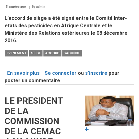
5 années ago
By
admin
L’accord de siège a été signé entre le Comité Inter-
etats des pesticides en Afrique Centrale et le
Ministère des Relations extérieures le 08 décembre
2016.
EVENEMENT
SIEGE
ACCORD
YAOUNDE
En savoir plus
sur
Se connecter
ou
s'inscrire
pour
poster un commentaire
Accord
de
siège:
LE PRESIDENT
Image
le
DE LA
cpac
définitivement
COMMISSION
installé
DE LA CEMAC
à