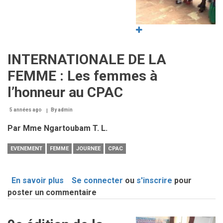
YAOUNDE
INTERNATIONALE DE LA
FEMME : Les femmes à
l’honneur au CPAC
5 années ago
By
admin
Par Mme Ngartoubam T. L.
EVENEMENT
FEMME
JOURNEE
CPAC
En savoir plus
sur
Se connecter
ou
s'inscrire
pour
poster un commentaire
JOURNEE
INTERNATIONALE
DE
Image