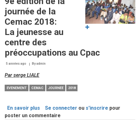
9e édition de la
LA
journée de la
FEMME
:
Cemac 2018:
Les
La jeunesse au
femmes
centre des
à
l’honneur
préoccupations au Cpac
au
CPAC
5 années ago
By
admin
Par serge LIALE
EVENEMENT
CEMAC
JOURNEE
2018
En savoir plus
sur
Se connecter
ou
s'inscrire
pour
poster un commentaire
9e
édition
de
la