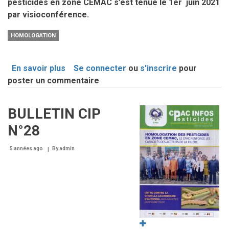
pesticides en zone CEMAC s’est tenue le 1er
juin 2021
par visioconférence.
HOMOLOGATION
En savoir plus
sur
Se connecter
ou
s'inscrire
pour
poster un commentaire
TROISIEME
SESSION
D'HOMOLOGATION
BULLETIN CIP
Image
N°28
5 années ago
By
admin