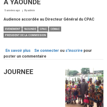
A YAOUNDE
Yaoundé
5 années ago
By
admin
Audience accordée au Directeur Général du CPAC
EVENEMENT
YAOUNDE
CPAC
CEMAC
PRESIDENT DE LA COMMISSION
En savoir plus
sur
Se connecter
ou
s'inscrire
pour
poster un commentaire
LE
PRESIDENT
DE
JOURNEE
Image
LA
COMMISSION
DE
LA
CEMAC
A