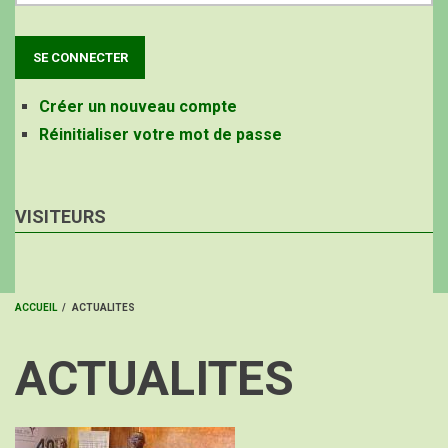
Créer un nouveau compte
Réinitialiser votre mot de passe
VISITEURS
ACCUEIL
/
ACTUALITES
FIL
ACTUALITES
D'ARIANE
Image