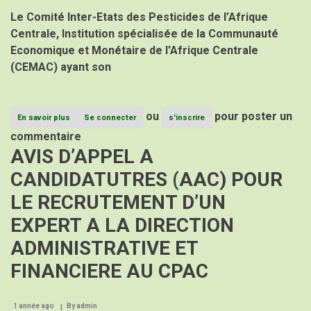
Le Comité Inter-Etats des Pesticides de l’Afrique
Centrale, Institution spécialisée de la Communauté
Economique et Monétaire de l'Afrique Centrale
(CEMAC) ayant son
ou
pour poster un
En savoir plus
sur
Se connecter
s'inscrire
AVIS
commentaire
D’APPEL
AVIS D’APPEL A
A
CANDIDATUTRES
CANDIDATUTRES (AAC) POUR
(AAC)
POUR
LE RECRUTEMENT D’UN
LE
RECRUTEMENT
EXPERT A LA DIRECTION
D’UN
EXPERT
ADMINISTRATIVE ET
EN
GESTION
FINANCIERE AU CPAC
DES
RESSSOURCES
HUMAINES
1 année ago
By
/
admin