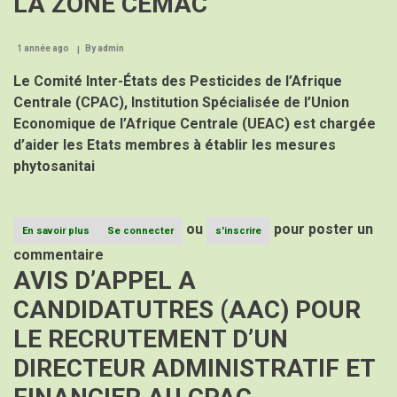
LA ZONE CEMAC
ET
FINANCIERE
AU
1 année ago
By
admin
CPAC
Le Comité Inter-États des Pesticides de l’Afrique
Centrale (CPAC), Institution Spécialisée de l’Union
Economique de l’Afrique Centrale (UEAC) est chargée
d’aider les Etats membres à établir les mesures
phytosanitai
ou
pour poster un
En savoir plus
sur
Se connecter
s'inscrire
APPEL
commentaire
A
AVIS D’APPEL A
MANIFESTATION
D’INTERET
CANDIDATUTRES (AAC) POUR
(AMI)
POUR
LE RECRUTEMENT D’UN
LE
RECRUTEMENT
DIRECTEUR ADMINISTRATIF ET
D’UN
CONSULTANT
CHARGE