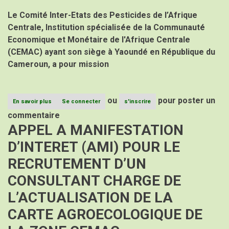
GESTION
Le Comité Inter-Etats des Pesticides de l’Afrique
BUDGETAIRE
A
Centrale, Institution spécialisée de la Communauté
LA
Economique et Monétaire de l'Afrique Centrale
DIRECTION
ADMINISTRATIVE
(CEMAC) ayant son siège à Yaoundé en République du
ET
Cameroun, a pour mission
FINANCIERE
AU
CPAC
ou
pour poster un
En savoir plus
sur
Se connecter
s'inscrire
AVIS
commentaire
D’APPEL
APPEL A MANIFESTATION
A
CANDIDATUTRES
D’INTERET (AMI) POUR LE
(AAC)
POUR
RECRUTEMENT D’UN
LE
RECRUTEMENT
CONSULTANT CHARGE DE
D’UN
EXPERT
L’ACTUALISATION DE LA
A
LA
CARTE AGROECOLOGIQUE DE
DIRECTION
ADMINISTRATIVE