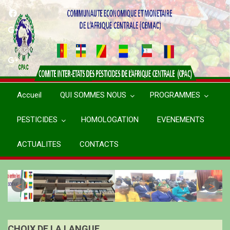
Aller
au
contenu
principal
Accueil
QUI SOMMES NOUS
PROGRAMMES
PESTICIDES
HOMOLOGATION
EVENEMENTS
ACTUALITES
CONTACTS
CHOIX DE LA LANGUE