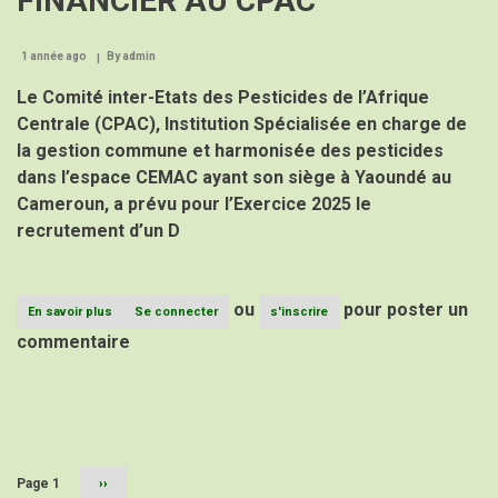
FINANCIER AU CPAC
DE
L’ACTUALISATION
DE
1 année ago
By
admin
LA
Le Comité inter-Etats des Pesticides de l’Afrique
CARTE
AGROECOLOGIQUE
Centrale (CPAC), Institution Spécialisée en charge de
DE
la gestion commune et harmonisée des pesticides
LA
ZONE
dans l’espace CEMAC ayant son siège à Yaoundé au
CEMAC
Cameroun, a prévu pour l’Exercice 2025 le
recrutement d’un D
ou
pour poster un
En savoir plus
sur
Se connecter
s'inscrire
AVIS
commentaire
D’APPEL
A
CANDIDATUTRES
(AAC)
Pagination
POUR
LE
RECRUTEMENT
D’UN
Page 1
Page
››
suivante