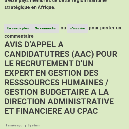
treize pays membres de cette région maritime
remarquée
stratégique en Afrique.
pour
renforcer
la
coopération
ou
pour poster un
sous-
En savoir plus
sur
Se connecter
s'inscrire
régionale.
Vers
commentaire
une
AVIS D’APPEL A
gestion
intégrée
CANDIDATUTRES (AAC) POUR
et
participative
LE RECRUTEMENT D’UN
des
ressources
EXPERT EN GESTION DES
marines
dans
RESSSOURCES HUMAINES /
le
Golfe
GESTION BUDGETAIRE A LA
de
Guinée
DIRECTION ADMINISTRATIVE
ET FINANCIERE AU CPAC
1 année ago
By
admin