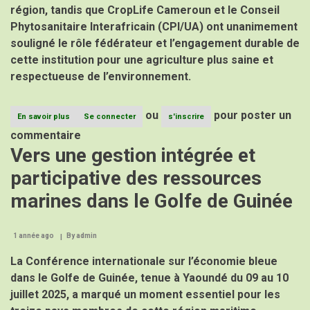
région, tandis que CropLife Cameroun et le Conseil
Phytosanitaire Interafricain (CPI/UA) ont unanimement
souligné le rôle fédérateur et l’engagement durable de
cette institution pour une agriculture plus saine et
respectueuse de l’environnement.
ou
pour poster un
En savoir plus
sur
Se connecter
s'inscrire
Le
commentaire
Directeur
Vers une gestion intégrée et
Général
du
participative des ressources
CPAC
à
marines dans le Golfe de Guinée
la
40e
Assemblée
Générale
1 année ago
By
admin
de
CropLife
La Conférence internationale sur l’économie bleue
Cameroun
dans le Golfe de Guinée, tenue à Yaoundé du 09 au 10
:
juillet 2025, a marqué un moment essentiel pour les
une
présence