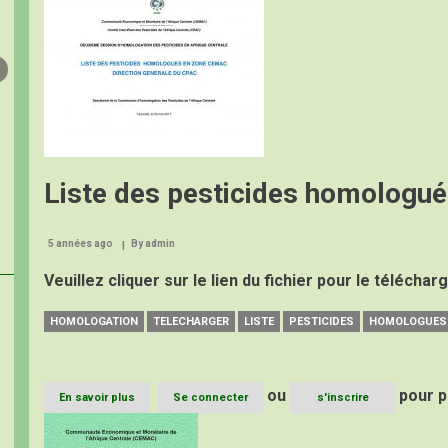
de
demande
de
modification
d’homologation
Liste des pesticides homologué
5 années ago
By
admin
Veuillez cliquer sur le lien du fichier pour le téléchar
HOMOLOGATION
TELECHARGER
LISTE
PESTICIDES
HOMOLOGUES
ou
pour p
En savoir plus
sur
Se connecter
s'inscrire
Liste
Image
des