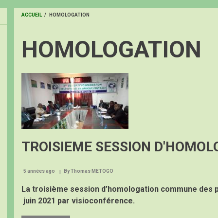
ACCUEIL
/
HOMOLOGATION
FIL
HOMOLOGATION
D'ARIANE
Image
TROISIEME SESSION D'HOMOL
5 années ago
By
Thomas METOGO
La troisième session d’homologation commune des p
juin 2021 par visioconférence.