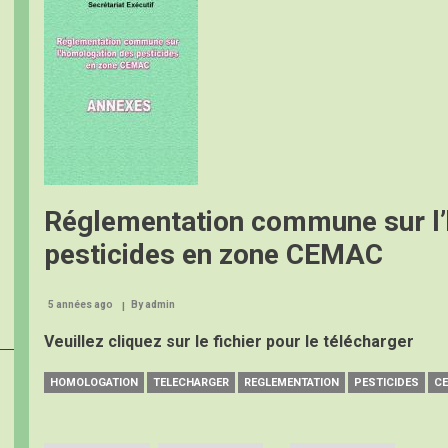
pesticides
homologués
en
Afrique
Centrale
Réglementation commune sur l
pesticides en zone CEMAC
5 années ago
By
admin
Veuillez cliquez sur le fichier pour le télécharger
HOMOLOGATION
TELECHARGER
REGLEMENTATION
PESTICIDES
C