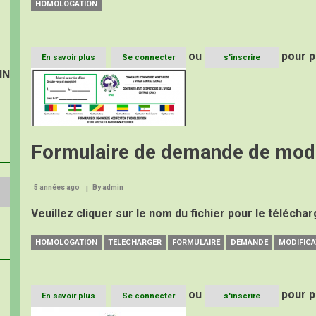
HOMOLOGATION
ou
pour p
En savoir plus
sur
Se connecter
s'inscrire
TROISIEME
IN
Image
SESSION
D'HOMOLOGATION
Formulaire de demande de modi
5 années ago
By
admin
Veuillez cliquer sur le nom du fichier pour le télécha
HOMOLOGATION
TELECHARGER
FORMULAIRE
DEMANDE
MODIFICA
ou
pour p
En savoir plus
sur
Se connecter
s'inscrire
Formulaire
Image