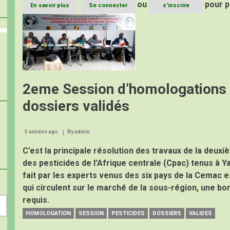
ou
pour p
En savoir plus
sur
Se connecter
s'inscrire
Réglementation
Image
commune
sur
l’homologation
des
pesticides
en
zone
2eme Session d’homologations d
CEMAC
dossiers validés
5 années ago
By
admin
C’est la principale résolution des travaux de la deux
des pesticides de l’Afrique centrale (Cpac) tenus à Y
fait par les experts venus des six pays de la Cemac e
qui circulent sur le marché de la sous-région, une bo
requis.
HOMOLOGATION
SESSION
PESTICIDES
DOSSIERS
VALIDES