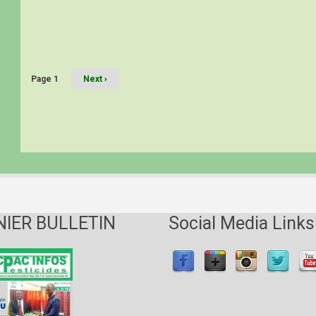
de
demande
Pagination
d’extention
d’homologation
Page 1
Page
Next ›
suivante
NIER BULLETIN
Social Media Links