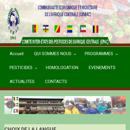
Aller
au
contenu
principal
Accueil
QUI SOMMES NOUS
PROGRAMMES
PESTICIDES
HOMOLOGATION
EVENEMENTS
ACTUALITES
CONTACTS
CHOIX DE LA LANGUE