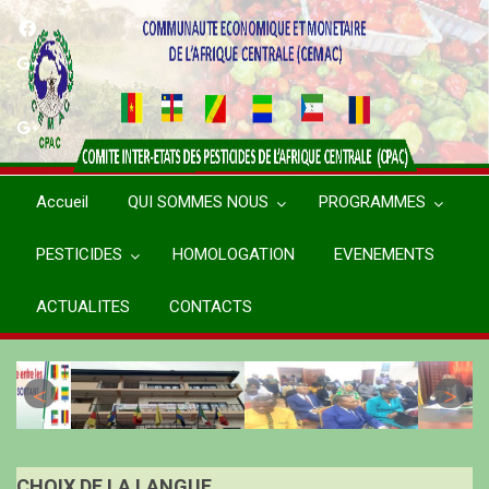
Aller
au
contenu
principal
Accueil
QUI SOMMES NOUS
PROGRAMMES
PESTICIDES
HOMOLOGATION
EVENEMENTS
ACTUALITES
CONTACTS
CHOIX DE LA LANGUE