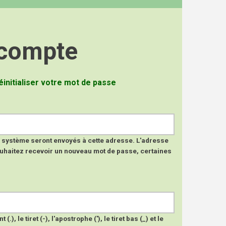
 compte
 actif)
éinitialiser votre mot de passe
du système seront envoyés à cette adresse. L'adresse
 souhaitez recevoir un nouveau mot de passe, certaines
, le tiret (-), l'apostrophe ('), le tiret bas (_) et le