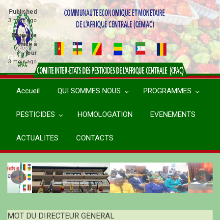
Aller
Published
au
3 mois ago
contenu
Dernière
principal
mise à
jour
3 mois ago
Accueil
QUI SOMMES NOUS
PROGRAMMES
PESTICIDES
HOMOLOGATION
EVENEMENTS
ACTUALITES
CONTACTS
MOT DU DIRECTEUR GENERAL