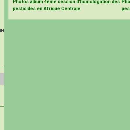
Photos album 4ème session d’homologation des
Pho
pesticides en Afrique Centrale
pes
IN