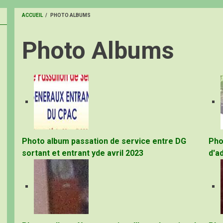
ACCUEIL
/
PHOTO ALBUMS
FIL
Photo Albums
D'ARIANE
Photo album passation de service entre DG
Pho
sortant et entrant yde avril 2023
d'a