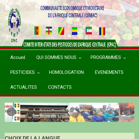
Aller
au
contenu
principal
Accueil
QUI SOMMES NOUS
PROGRAMMES
PESTICIDES
HOMOLOGATION
EVENEMENTS
ACTUALITES
CONTACTS
CHOIX DE LA LANGUE