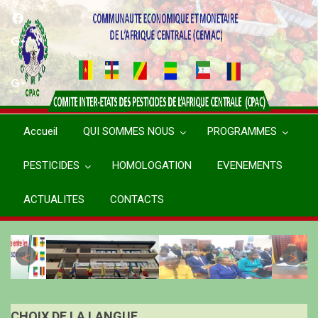
Aller
au
contenu
principal
Accueil
QUI SOMMES NOUS
PROGRAMMES
PESTICIDES
HOMOLOGATION
EVENEMENTS
ACTUALITES
CONTACTS
CHOIX DE LA LANGUE