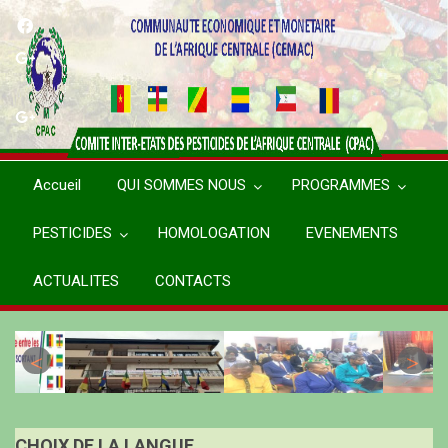
Aller
au
contenu
principal
Accueil
QUI SOMMES NOUS
PROGRAMMES
PESTICIDES
HOMOLOGATION
EVENEMENTS
ACTUALITES
CONTACTS
CHOIX DE LA LANGUE