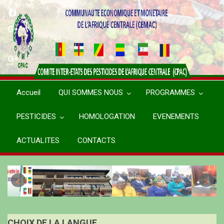
Aller
au
contenu
principal
Accueil
QUI SOMMES NOUS
PROGRAMMES
PESTICIDES
HOMOLOGATION
EVENEMENTS
ACTUALITES
CONTACTS
CHOIX DE LA LANGUE