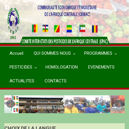
Aller
au
contenu
principal
Accueil
QUI SOMMES NOUS
PROGRAMMES
PESTICIDES
HOMOLOGATION
EVENEMENTS
ACTUALITES
CONTACTS
CHOIX DE LA LANGUE