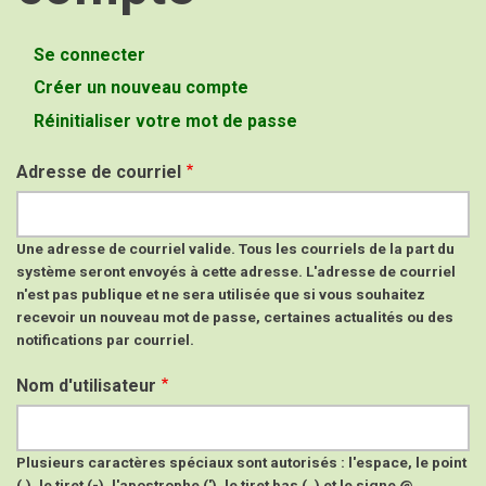
Se connecter
Onglets
Créer un nouveau compte
(onglet
principaux
actif)
Réinitialiser votre mot de passe
Adresse de courriel
Une adresse de courriel valide. Tous les courriels de la part du
système seront envoyés à cette adresse. L'adresse de courriel
n'est pas publique et ne sera utilisée que si vous souhaitez
recevoir un nouveau mot de passe, certaines actualités ou des
notifications par courriel.
Nom d'utilisateur
Plusieurs caractères spéciaux sont autorisés : l'espace, le point
(.), le tiret (-), l'apostrophe ('), le tiret bas (_) et le signe @.