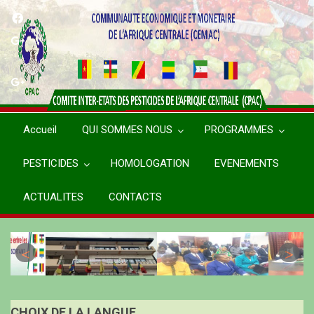
Aller
au
contenu
principal
Accueil
QUI SOMMES NOUS
PROGRAMMES
PESTICIDES
HOMOLOGATION
EVENEMENTS
ACTUALITES
CONTACTS
CHOIX DE LA LANGUE