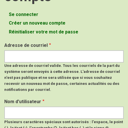
Se connecter
Onglets
Créer un nouveau compte
(onglet
principaux
actif)
Réinitialiser votre mot de passe
Adresse de courriel
Une adresse de courriel valide. Tous les courriels de la part du
système seront envoyés à cette adresse. L'adresse de courriel
n'est pas publique et ne sera utilisée que si vous souhaitez
recevoir un nouveau mot de passe, certaines actualités ou des
notifications par courriel.
Nom d'utilisateur
Plusieurs caractères spéciaux sont autorisés : l'espace, le point
(.), le tiret (-), l'apostrophe ('), le tiret bas (_) et le signe @.