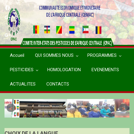
Aller
au
contenu
principal
Accueil
QUI SOMMES NOUS
PROGRAMMES
PESTICIDES
HOMOLOGATION
EVENEMENTS
ACTUALITES
CONTACTS
CHOIX DE LA LANGUE