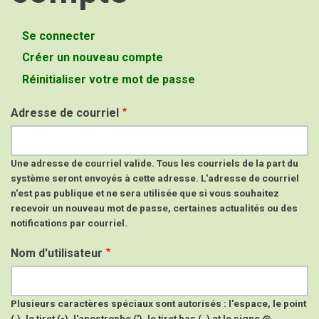
Se connecter
Onglets
Créer un nouveau compte
(onglet
principaux
actif)
Réinitialiser votre mot de passe
Adresse de courriel
Une adresse de courriel valide. Tous les courriels de la part du
système seront envoyés à cette adresse. L'adresse de courriel
n'est pas publique et ne sera utilisée que si vous souhaitez
recevoir un nouveau mot de passe, certaines actualités ou des
notifications par courriel.
Nom d'utilisateur
Plusieurs caractères spéciaux sont autorisés : l'espace, le point
(.), le tiret (-), l'apostrophe ('), le tiret bas (_) et le signe @.