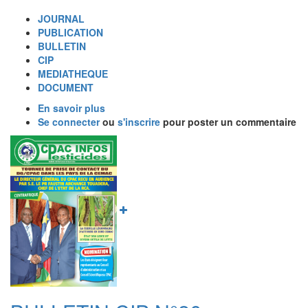
JOURNAL
PUBLICATION
BULLETIN
CIP
MEDIATHEQUE
DOCUMENT
En savoir plus
sur
Se connecter
ou
BULLETIN
s'inscrire
pour poster un commentaire
CIP
Image
N°27