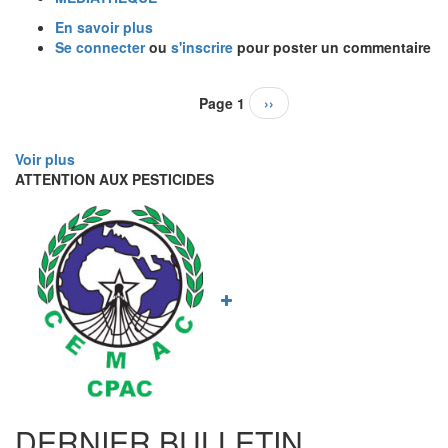
En savoir plus
sur
Se connecter
ou
BULLETIN
s'inscrire
pour poster un commentaire
CIP
EDITION
Pagination
Page 1
Page
››
SPECIALE
suivante
Voir plus
ATTENTION AUX PESTICIDES
DERNIER BULLETIN