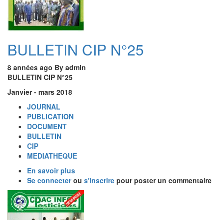
BULLETIN CIP N°25
8 années ago
By
admin
BULLETIN CIP N°25
Janvier - mars 2018
JOURNAL
PUBLICATION
DOCUMENT
BULLETIN
CIP
MEDIATHEQUE
En savoir plus
sur
Se connecter
ou
BULLETIN
s'inscrire
pour poster un commentaire
CIP
Image
N°25