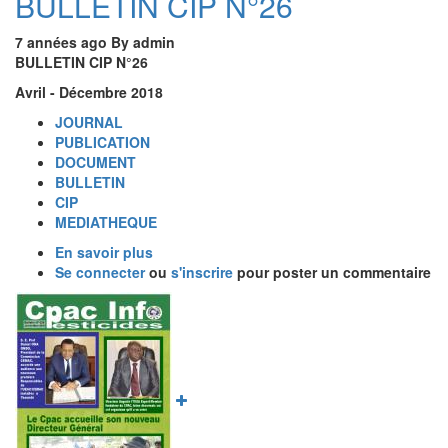
BULLETIN CIP N°26
7 années ago
By
admin
BULLETIN CIP N°26
Avril - Décembre 2018
JOURNAL
PUBLICATION
DOCUMENT
BULLETIN
CIP
MEDIATHEQUE
En savoir plus
sur
Se connecter
ou
BULLETIN
s'inscrire
pour poster un commentaire
CIP
Image
N°26