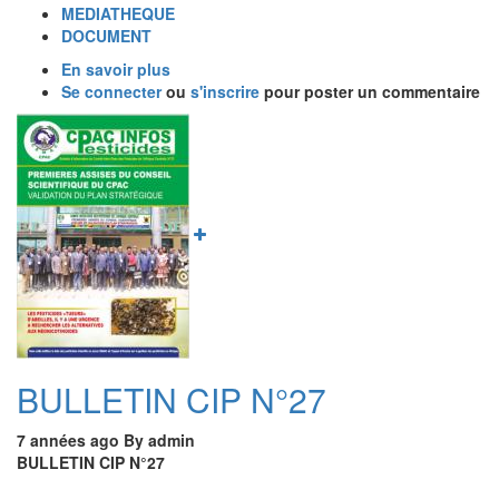
MEDIATHEQUE
DOCUMENT
En savoir plus
sur
Se connecter
ou
BULLETIN
s'inscrire
pour poster un commentaire
CIP
Image
N°28
BULLETIN CIP N°27
7 années ago
By
admin
BULLETIN CIP N°27