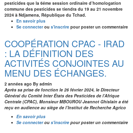
pesticides que la 6éme session ordinaire d’homologation
commune des pesticides se tiendra du 19 au 21 novembre
2024 à Ndjamena, République du Tchad.
En savoir plus
sur
Se connecter
ou
COMMUNIQUE
s'inscrire
pour poster un commentaire
PORTANT
TENUE
COOPÉRATION CPAC - IRAD
DE
: LA DÉFINITION DES
LA
6éme
ACTIVITÉS CONJOINTES AU
SESSION
D'HOMOLOGATION.
MENU DES ÉCHANGES.
2 années ago
By
admin
Après sa prise de fonction le 26 février 2024, le Directeur
Général du Comité Inter États des Pesticides de l’Afrique
Centrale (CPAC), Monsieur
MBOUROU Jeannot Ghislain
a été
reçu en audience au siège de l’Institut de Recherche Agrico
En savoir plus
sur
Se connecter
ou
COOPÉRATION
s'inscrire
pour poster un commentaire
CPAC