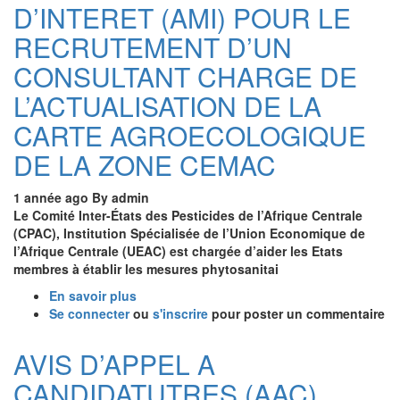
D’INTERET (AMI) POUR LE
CPAC
(AAC)
POUR
RECRUTEMENT D’UN
LE
RECRUTEMENT
CONSULTANT CHARGE DE
D’UN
L’ACTUALISATION DE LA
EXPERT
A
CARTE AGROECOLOGIQUE
LA
DIRECTION
DE LA ZONE CEMAC
ADMINISTRATIVE
ET
1 année ago
By
admin
FINANCIERE
Le Comité Inter-États des Pesticides de l’Afrique Centrale
AU
(CPAC), Institution Spécialisée de l’Union Economique de
CPAC
l’Afrique Centrale (UEAC) est chargée d’aider les Etats
membres à établir les mesures phytosanitai
En savoir plus
sur
Se connecter
ou
APPEL
s'inscrire
pour poster un commentaire
A
MANIFESTATION
AVIS D’APPEL A
D’INTERET
CANDIDATUTRES (AAC)
(AMI)