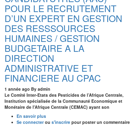
participative
POUR LE RECRUTEMENT
des
ressources
D’UN EXPERT EN GESTION
marines
DES RESSSOURCES
dans
le
HUMAINES / GESTION
Golfe
de
BUDGETAIRE A LA
Guinée
DIRECTION
ADMINISTRATIVE ET
FINANCIERE AU CPAC
1 année ago
By
admin
Le Comité Inter-Etats des Pesticides de l’Afrique Centrale,
Institution spécialisée de la Communauté Economique et
Monétaire de l'Afrique Centrale (CEMAC) ayant son
En savoir plus
sur
Se connecter
ou
AVIS
s'inscrire
pour poster un commentaire
D’APPEL
A