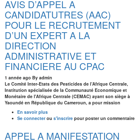
AVIS D’APPEL A
CANDIDATUTRES
CANDIDATUTRES (AAC)
(AAC)
POUR
POUR LE RECRUTEMENT
LE
RECRUTEMENT
D’UN EXPERT A LA
D’UN
DIRECTION
EXPERT
EN
ADMINISTRATIVE ET
GESTION
DES
FINANCIERE AU CPAC
RESSSOURCES
HUMAINES
1 année ago
By
admin
/
Le Comité Inter-Etats des Pesticides de l’Afrique Centrale,
GESTION
Institution spécialisée de la Communauté Economique et
BUDGETAIRE
Monétaire de l'Afrique Centrale (CEMAC) ayant son siège à
A
Yaoundé en République du Cameroun, a pour mission
LA
DIRECTION
En savoir plus
sur
ADMINISTRATIVE
Se connecter
ou
AVIS
s'inscrire
pour poster un commentaire
ET
D’APPEL
FINANCIERE
A
APPEL A MANIFESTATION
AU
CANDIDATUTRES