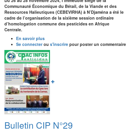
Du 26 au 28 novembre 2024, l’immeuble siège de la
CIRCULER
Communauté Économique du Bétail, de la Viande et des
EN
Ressources Halieutiques (CEBEVIRHA) à N’Djaména a été le
ZONE
cadre de l’organisation de la sixième session ordinaire
CEMAC
d’homologation commune des pesticides en Afrique
Centrale.
En savoir plus
sur
Se connecter
ou
Sixième
s'inscrire
pour poster un commentaire
session
Image
ordinaire
d’homologation
commune
des
pesticides
en
Afrique
Centrale.
Bulletin CIP N°29