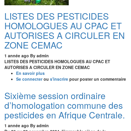
RECRUTEMENT
D’UN
LISTES DES PESTICIDES
DIRECTEUR
ADMINISTRATIF
HOMOLOGUES AU CPAC ET
ET
FINANCIER
AUTORISES A CIRCULER EN
AU
ZONE CEMAC
CPAC
1 année ago
By
admin
LISTES DES PESTICIDES HOMOLOGUES AU CPAC ET
AUTORISES A CIRCULER EN ZONE CEMAC
En savoir plus
sur
Se connecter
ou
LISTES
s'inscrire
pour poster un commentaire
DES
PESTICIDES
Sixième session ordinaire
HOMOLOGUES
d’homologation commune des
AU
CPAC
pesticides en Afrique Centrale.
ET
AUTORISES
1 année ago
By
admin
A