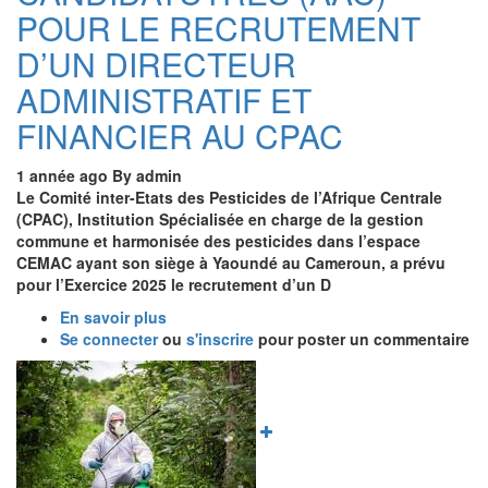
POUR
POUR LE RECRUTEMENT
LE
RECRUTEMENT
D’UN DIRECTEUR
D’UN
ADMINISTRATIF ET
CONSULTANT
CHARGE
FINANCIER AU CPAC
DE
L’ACTUALISATION
1 année ago
By
admin
DE
Le Comité inter-Etats des Pesticides de l’Afrique Centrale
LA
(CPAC), Institution Spécialisée en charge de la gestion
CARTE
commune et harmonisée des pesticides dans l’espace
AGROECOLOGIQUE
CEMAC ayant son siège à Yaoundé au Cameroun, a prévu
DE
pour l’Exercice 2025 le recrutement d’un D
LA
ZONE
En savoir plus
sur
CEMAC
Se connecter
ou
AVIS
s'inscrire
pour poster un commentaire
D’APPEL
Image
A
CANDIDATUTRES
(AAC)
POUR
LE