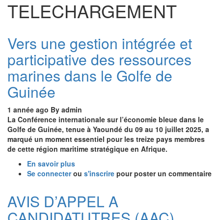
TELECHARGEMENT
Vers une gestion intégrée et
participative des ressources
marines dans le Golfe de
Guinée
1 année ago
By
admin
La Conférence internationale sur l’économie bleue dans le
Golfe de Guinée, tenue à Yaoundé du 09 au 10 juillet 2025, a
marqué un moment essentiel pour les treize pays membres
de cette région maritime stratégique en Afrique.
En savoir plus
sur
Se connecter
ou
Vers
s'inscrire
pour poster un commentaire
une
gestion
AVIS D’APPEL A
intégrée
CANDIDATUTRES (AAC)
et