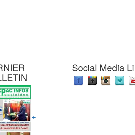
RNIER
Social Media L
LLETIN