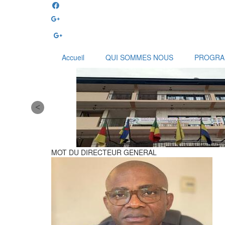
Aller
au
contenu
principal
Accueil
QUI SOMMES NOUS
PROGR
MOT DU DIRECTEUR GENERAL