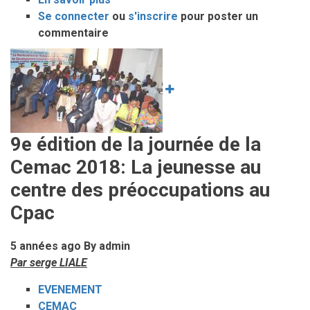
Se connecter
ou
JOURNEE
s'inscrire
pour poster un
commentaire
INTERNATIONALE
DE
Image
LA
FEMME
:
Les
femmes
9e édition de la journée de la
à
Cemac 2018: La jeunesse au
l’honneur
au
centre des préoccupations au
CPAC
Cpac
5 années ago
By
admin
Par serge LIALE
EVENEMENT
CEMAC