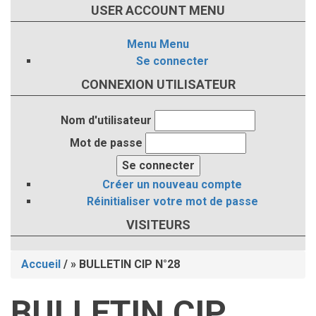
USER ACCOUNT MENU
Menu
Menu
Se connecter
CONNEXION UTILISATEUR
Nom d'utilisateur
Mot de passe
Créer un nouveau compte
Réinitialiser votre mot de passe
VISITEURS
Accueil
/
BULLETIN CIP N°28
Fil
BULLETIN CIP
d'Ariane