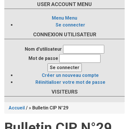
USER ACCOUNT MENU
Menu
Menu
Se connecter
CONNEXION UTILISATEUR
Nom d'utilisateur
Mot de passe
Créer un nouveau compte
Réinitialiser votre mot de passe
VISITEURS
Accueil
/
Bulletin CIP N°29
Fil
Bulletin CIP N°29
d'Ariane