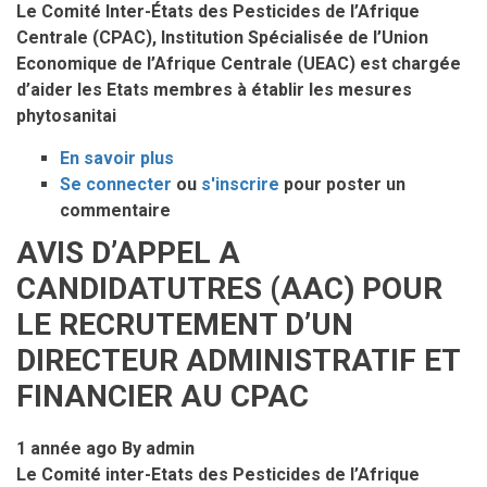
Le Comité Inter-États des Pesticides de l’Afrique
ET
Centrale (CPAC), Institution Spécialisée de l’Union
FINANCIERE
Economique de l’Afrique Centrale (UEAC) est chargée
AU
d’aider les Etats membres à établir les mesures
CPAC
phytosanitai
En savoir plus
sur
Se connecter
ou
APPEL
s'inscrire
pour poster un
commentaire
A
MANIFESTATION
AVIS D’APPEL A
D’INTERET
CANDIDATUTRES (AAC) POUR
(AMI)
POUR
LE RECRUTEMENT D’UN
LE
DIRECTEUR ADMINISTRATIF ET
RECRUTEMENT
FINANCIER AU CPAC
D’UN
CONSULTANT
CHARGE
1 année ago
By
admin
DE
Le Comité inter-Etats des Pesticides de l’Afrique