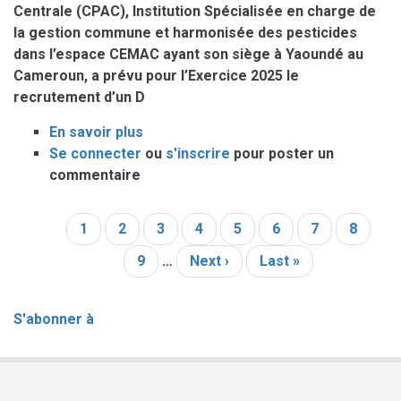
L’ACTUALISATION
Centrale (CPAC), Institution Spécialisée en charge de
DE
la gestion commune et harmonisée des pesticides
LA
dans l’espace CEMAC ayant son siège à Yaoundé au
CARTE
Cameroun, a prévu pour l’Exercice 2025 le
AGROECOLOGIQUE
recrutement d’un D
DE
En savoir plus
sur
LA
Se connecter
ou
AVIS
s'inscrire
pour poster un
ZONE
commentaire
D’APPEL
CEMAC
A
CANDIDATUTRES
Page
1
Page
2
Page
3
Page
4
Page
5
Page
6
Page
7
Page
8
Pagination
(AAC)
courante
Page
9
POUR
…
Page
Next ›
Dernière
Last »
LE
suivante
page
RECRUTEMENT
S'abonner à
D’UN
DIRECTEUR
ADMINISTRATIF
ET