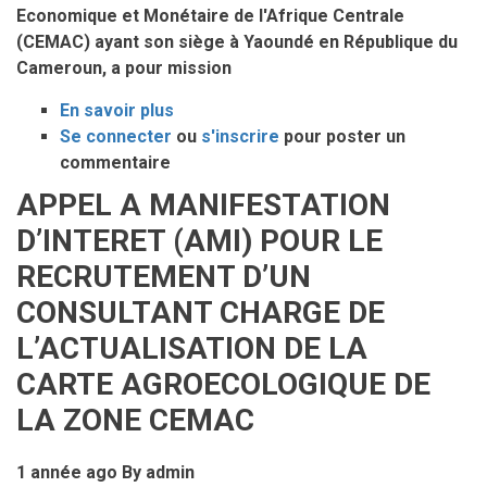
HUMAINES
Economique et Monétaire de l'Afrique Centrale
/
(CEMAC) ayant son siège à Yaoundé en République du
GESTION
Cameroun, a pour mission
BUDGETAIRE
A
En savoir plus
sur
LA
Se connecter
ou
AVIS
s'inscrire
pour poster un
DIRECTION
commentaire
D’APPEL
ADMINISTRATIVE
A
APPEL A MANIFESTATION
ET
CANDIDATUTRES
D’INTERET (AMI) POUR LE
FINANCIERE
(AAC)
AU
POUR
RECRUTEMENT D’UN
CPAC
LE
CONSULTANT CHARGE DE
RECRUTEMENT
L’ACTUALISATION DE LA
D’UN
EXPERT
CARTE AGROECOLOGIQUE DE
A
LA ZONE CEMAC
LA
DIRECTION
1 année ago
By
admin
ADMINISTRATIVE