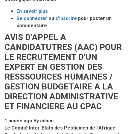
:
En savoir plus
une
sur
Se connecter
ou
présence
Vers
s'inscrire
pour poster un
commentaire
remarquée
une
pour
gestion
AVIS D’APPEL A
renforcer
intégrée
CANDIDATUTRES (AAC) POUR
la
et
coopération
participative
LE RECRUTEMENT D’UN
sous-
des
EXPERT EN GESTION DES
régionale.
ressources
RESSSOURCES HUMAINES /
marines
dans
GESTION BUDGETAIRE A LA
le
DIRECTION ADMINISTRATIVE
Golfe
ET FINANCIERE AU CPAC
de
Guinée
1 année ago
By
admin
Le Comité Inter-Etats des Pesticides de l’Afrique