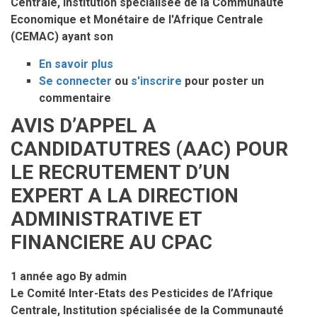
Centrale, Institution spécialisée de la Communauté
Economique et Monétaire de l'Afrique Centrale
(CEMAC) ayant son
En savoir plus
sur
Se connecter
ou
AVIS
s'inscrire
pour poster un
commentaire
D’APPEL
A
AVIS D’APPEL A
CANDIDATUTRES
CANDIDATUTRES (AAC) POUR
(AAC)
POUR
LE RECRUTEMENT D’UN
LE
EXPERT A LA DIRECTION
RECRUTEMENT
ADMINISTRATIVE ET
D’UN
EXPERT
FINANCIERE AU CPAC
EN
GESTION
1 année ago
By
admin
DES
Le Comité Inter-Etats des Pesticides de l’Afrique
RESSSOURCES
Centrale, Institution spécialisée de la Communauté