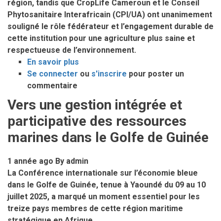
région, tandis que CropLife Cameroun et le Conseil
Phytosanitaire Interafricain (CPI/UA) ont unanimement
souligné le rôle fédérateur et l’engagement durable de
cette institution pour une agriculture plus saine et
respectueuse de l’environnement.
En savoir plus
sur
Se connecter
ou
Le
s'inscrire
pour poster un
commentaire
Directeur
Général
Vers une gestion intégrée et
du
participative des ressources
CPAC
à
marines dans le Golfe de Guinée
la
40e
1 année ago
By
admin
Assemblée
La Conférence internationale sur l’économie bleue
Générale
dans le Golfe de Guinée, tenue à Yaoundé du 09 au 10
de
juillet 2025, a marqué un moment essentiel pour les
CropLife
treize pays membres de cette région maritime
Cameroun
stratégique en Afrique.