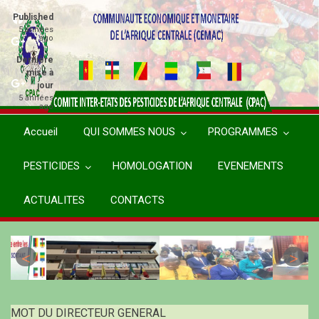
Aller
Published
au
5 années
ago
contenu
principal
Dernière
mise à
jour
5 années
ago
Accueil
QUI SOMMES NOUS
PROGRAMMES
PESTICIDES
HOMOLOGATION
EVENEMENTS
ACTUALITES
CONTACTS
MOT DU DIRECTEUR GENERAL