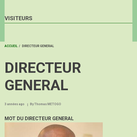
VISITEURS
ACCUEIL
/
DIRECTEUR GENERAL
FIL
DIRECTEUR
D'ARIANE
GENERAL
3 années ago
By
Thomas METOGO
Etiquette
MOT DU DIRECTEUR GENERAL
Image
du