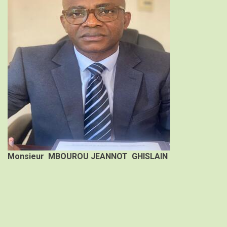
proposant
corps
Monsieur
MBOUROU JEANNOT GHISLAIN
du
propos