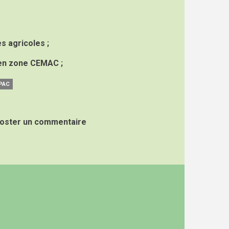
es agricoles ;
 en zone CEMAC ;
PAC
oster un commentaire