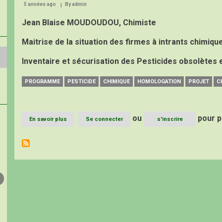
5 années ago
By
admin
Jean Blaise MOUDOUDOU, Chimiste
Maitrise de la situation des firmes à intrants chimiqu
Inventaire et sécurisation des Pesticides obsolètes
PROGRAMME
PESTICIDE
CHIMIQUE
HOMOLOGATION
PROJET
C
ou
pour p
En savoir plus
sur
Se connecter
s'inscrire
Suivi
des
pesticides
chimiques
et
Homologation