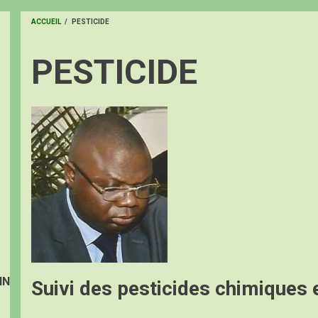
ACCUEIL
/
PESTICIDE
FIL
PESTICIDE
D'ARIANE
Image
IN
Suivi des pesticides chimiques