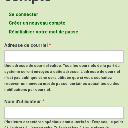
Se connecter
Onglets
Créer un nouveau compte
(onglet
principaux
actif)
Réinitialiser votre mot de passe
Adresse de courriel
Une adresse de courriel valide. Tous les courriels de la part du
système seront envoyés à cette adresse. L'adresse de courriel
n'est pas publique et ne sera utilisée que si vous souhaitez
recevoir un nouveau mot de passe, certaines actualités ou des
notifications par courriel.
Nom d'utilisateur
Plusieurs caractères spéciaux sont autorisés : l'espace, le point
(.), le tiret (-), l'apostrophe ('), le tiret bas (_) et le signe @.