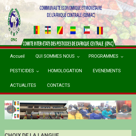
Aller
au
contenu
principal
Accueil
QUI SOMMES NOUS
PROGRAMMES
PESTICIDES
HOMOLOGATION
EVENEMENTS
ACTUALITES
CONTACTS
CHOIX DE LA LANGUE