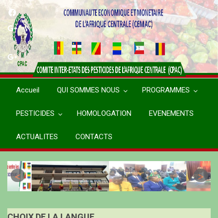
Aller
au
contenu
principal
Accueil
QUI SOMMES NOUS
PROGRAMMES
PESTICIDES
HOMOLOGATION
EVENEMENTS
ACTUALITES
CONTACTS
CHOIX DE LA LANGUE