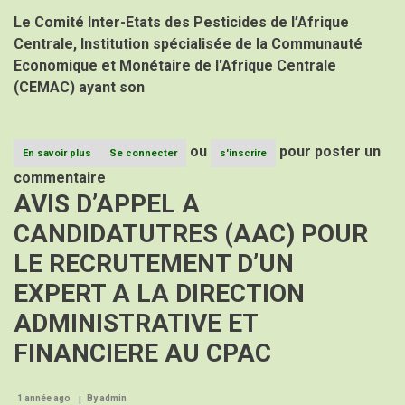
Le Comité Inter-Etats des Pesticides de l’Afrique
Centrale, Institution spécialisée de la Communauté
Economique et Monétaire de l'Afrique Centrale
(CEMAC) ayant son
ou
pour poster un
En savoir plus
sur
Se connecter
s'inscrire
AVIS
commentaire
D’APPEL
AVIS D’APPEL A
A
CANDIDATUTRES
CANDIDATUTRES (AAC) POUR
(AAC)
POUR
LE RECRUTEMENT D’UN
LE
RECRUTEMENT
EXPERT A LA DIRECTION
D’UN
EXPERT
ADMINISTRATIVE ET
EN
GESTION
FINANCIERE AU CPAC
DES
RESSSOURCES
HUMAINES
1 année ago
By
/
admin