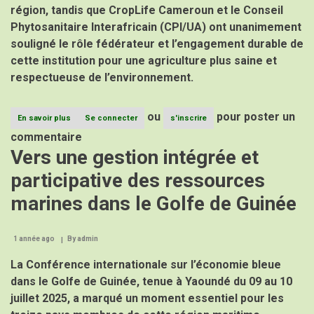
région, tandis que CropLife Cameroun et le Conseil
Phytosanitaire Interafricain (CPI/UA) ont unanimement
souligné le rôle fédérateur et l’engagement durable de
cette institution pour une agriculture plus saine et
respectueuse de l’environnement.
ou
pour poster un
En savoir plus
sur
Se connecter
s'inscrire
Le
commentaire
Directeur
Vers une gestion intégrée et
Général
du
participative des ressources
CPAC
à
marines dans le Golfe de Guinée
la
40e
Assemblée
Générale
1 année ago
By
admin
de
CropLife
La Conférence internationale sur l’économie bleue
Cameroun
dans le Golfe de Guinée, tenue à Yaoundé du 09 au 10
:
juillet 2025, a marqué un moment essentiel pour les
une
présence