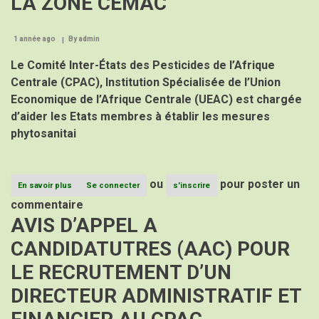
LA ZONE CEMAC
ET
FINANCIERE
AU
1 année ago
By
admin
CPAC
Le Comité Inter-États des Pesticides de l’Afrique
Centrale (CPAC), Institution Spécialisée de l’Union
Economique de l’Afrique Centrale (UEAC) est chargée
d’aider les Etats membres à établir les mesures
phytosanitai
ou
pour poster un
En savoir plus
sur
Se connecter
s'inscrire
APPEL
commentaire
A
AVIS D’APPEL A
MANIFESTATION
D’INTERET
CANDIDATUTRES (AAC) POUR
(AMI)
POUR
LE RECRUTEMENT D’UN
LE
RECRUTEMENT
DIRECTEUR ADMINISTRATIF ET
D’UN
CONSULTANT
CHARGE