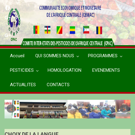
Aller
au
contenu
principal
Accueil
QUI SOMMES NOUS
PROGRAMMES
PESTICIDES
HOMOLOGATION
EVENEMENTS
ACTUALITES
CONTACTS
CHOIX DE LA LANGUE