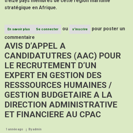
treize pays membres de cette région maritime
remarquée
stratégique en Afrique.
pour
renforcer
la
coopération
ou
pour poster un
sous-
En savoir plus
sur
Se connecter
s'inscrire
régionale.
Vers
commentaire
une
AVIS D’APPEL A
gestion
intégrée
CANDIDATUTRES (AAC) POUR
et
participative
LE RECRUTEMENT D’UN
des
ressources
EXPERT EN GESTION DES
marines
dans
RESSSOURCES HUMAINES /
le
Golfe
GESTION BUDGETAIRE A LA
de
Guinée
DIRECTION ADMINISTRATIVE
ET FINANCIERE AU CPAC
1 année ago
By
admin