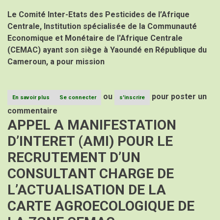
GESTION
Le Comité Inter-Etats des Pesticides de l’Afrique
BUDGETAIRE
A
Centrale, Institution spécialisée de la Communauté
LA
Economique et Monétaire de l'Afrique Centrale
DIRECTION
ADMINISTRATIVE
(CEMAC) ayant son siège à Yaoundé en République du
ET
Cameroun, a pour mission
FINANCIERE
AU
CPAC
ou
pour poster un
En savoir plus
sur
Se connecter
s'inscrire
AVIS
commentaire
D’APPEL
APPEL A MANIFESTATION
A
CANDIDATUTRES
D’INTERET (AMI) POUR LE
(AAC)
POUR
RECRUTEMENT D’UN
LE
RECRUTEMENT
CONSULTANT CHARGE DE
D’UN
EXPERT
L’ACTUALISATION DE LA
A
LA
CARTE AGROECOLOGIQUE DE
DIRECTION
ADMINISTRATIVE