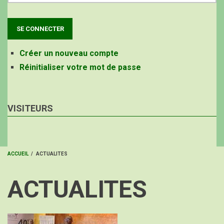
Créer un nouveau compte
Réinitialiser votre mot de passe
VISITEURS
ACCUEIL
/
ACTUALITES
FIL
ACTUALITES
D'ARIANE
Image