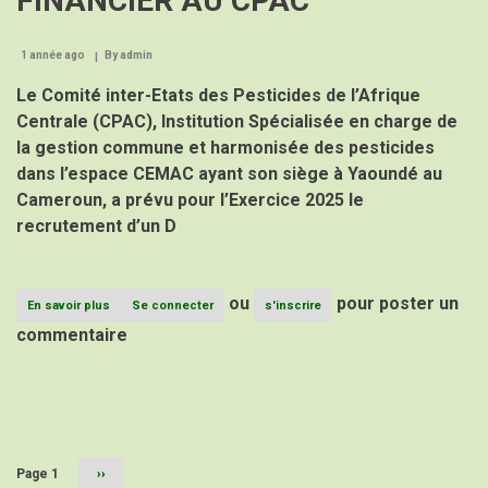
FINANCIER AU CPAC
DE
L’ACTUALISATION
DE
1 année ago
By
admin
LA
Le Comité inter-Etats des Pesticides de l’Afrique
CARTE
AGROECOLOGIQUE
Centrale (CPAC), Institution Spécialisée en charge de
DE
la gestion commune et harmonisée des pesticides
LA
ZONE
dans l’espace CEMAC ayant son siège à Yaoundé au
CEMAC
Cameroun, a prévu pour l’Exercice 2025 le
recrutement d’un D
ou
pour poster un
En savoir plus
sur
Se connecter
s'inscrire
AVIS
commentaire
D’APPEL
A
CANDIDATUTRES
(AAC)
Pagination
POUR
LE
RECRUTEMENT
D’UN
Page 1
Page
››
suivante