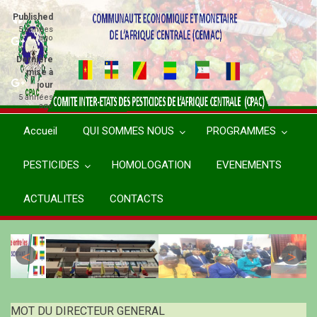
Aller
Published
au
5 années
ago
contenu
principal
Dernière
mise à
jour
5 années
ago
Accueil
QUI SOMMES NOUS
PROGRAMMES
PESTICIDES
HOMOLOGATION
EVENEMENTS
ACTUALITES
CONTACTS
MOT DU DIRECTEUR GENERAL