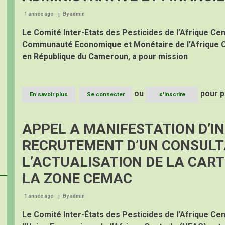
D’UN
1 année ago
By
EXPERT
admin
EN
Le Comité Inter-Etats des Pesticides de l’Afrique Cent
GESTION
DES
Communauté Economique et Monétaire de l'Afrique C
RESSSOURCES
en République du Cameroun, a pour mission
HUMAINES
/
GESTION
BUDGETAIRE
A
ou
pour p
En savoir plus
sur
Se connecter
s'inscrire
LA
AVIS
DIRECTION
D’APPEL
ADMINISTRATIVE
A
APPEL A MANIFESTATION D’IN
ET
CANDIDATUTRES
FINANCIERE
(AAC)
RECRUTEMENT D’UN CONSULT
AU
POUR
CPAC
LE
L’ACTUALISATION DE LA CAR
RECRUTEMENT
D’UN
LA ZONE CEMAC
EXPERT
A
1 année ago
By
admin
LA
DIRECTION
Le Comité Inter-États des Pesticides de l’Afrique Cen
ADMINISTRATIVE
ET