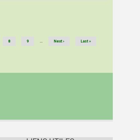
Page
8
Page
9
…
Page
Next ›
Dernière
Last »
suivante
page