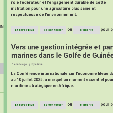
rôle fédérateur et l’engagement durable de cette
institution pour une agriculture plus saine et
respectueuse de l’environnement.
IN
ou
pour p
En savoir plus
sur
Se connecter
s'inscrire
Le
Directeur
Général
Vers une gestion intégrée et pa
du
CPAC
marines dans le Golfe de Guiné
à
la
40e
1 année ago
By
admin
Assemblée
La Conférence internationale sur l’économie bleue d
Générale
de
au 10 juillet 2025, a marqué un moment essentiel pou
CropLife
maritime stratégique en Afrique.
Cameroun
:
une
présence
remarquée
ou
pour p
En savoir plus
sur
Se connecter
s'inscrire
pour
Vers
renforcer