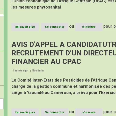
l’Union Economique de l’Afrique Centrale (UEAC) est 
FINANCIERE
les mesures phytosanitai
AU
CPAC
ou
pour p
En savoir plus
sur
Se connecter
s'inscrire
APPEL
A
MANIFESTATION
AVIS D’APPEL A CANDIDATUTR
D’INTERET
(AMI)
RECRUTEMENT D’UN DIRECTEU
POUR
LE
FINANCIER AU CPAC
RECRUTEMENT
D’UN
1 année ago
By
CONSULTANT
admin
CHARGE
Le Comité inter-Etats des Pesticides de l’Afrique Cen
DE
L’ACTUALISATION
charge de la gestion commune et harmonisée des pe
DE
siège à Yaoundé au Cameroun, a prévu pour l’Exercic
LA
CARTE
AGROECOLOGIQUE
DE
LA
ou
pour p
En savoir plus
sur
Se connecter
s'inscrire
ZONE