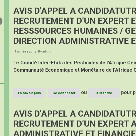
une
la
gestion
AVIS D’APPEL A CANDIDATUTR
coopération
intégrée
sous-
et
RECRUTEMENT D’UN EXPERT E
régionale.
participative
des
RESSSOURCES HUMAINES / GE
ressources
marines
DIRECTION ADMINISTRATIVE E
dans
le
1 année ago
By
admin
Golfe
de
Le Comité Inter-Etats des Pesticides de l’Afrique Cent
Guinée
Communauté Economique et Monétaire de l'Afrique 
ou
pour p
En savoir plus
sur
Se connecter
s'inscrire
AVIS
D’APPEL
A
AVIS D’APPEL A CANDIDATUTR
CANDIDATUTRES
(AAC)
RECRUTEMENT D’UN EXPERT A
POUR
LE
ADMINISTRATIVE ET FINANCI
RECRUTEMENT