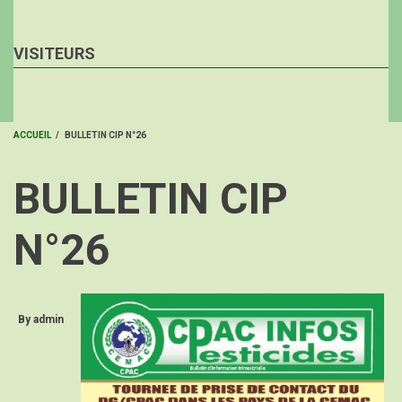
VISITEURS
ACCUEIL
/
BULLETIN CIP N°26
FIL
BULLETIN CIP
D'ARIANE
N°26
By
admin