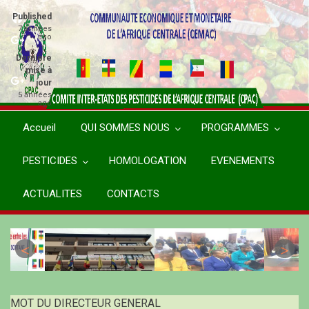
Aller
Published
au
7 années
ago
contenu
principal
Dernière
mise à
jour
5 années
ago
Accueil
QUI SOMMES NOUS
PROGRAMMES
PESTICIDES
HOMOLOGATION
EVENEMENTS
ACTUALITES
CONTACTS
MOT DU DIRECTEUR GENERAL