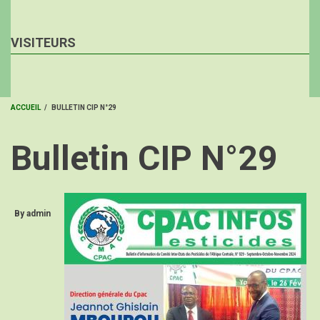
VISITEURS
ACCUEIL
/
BULLETIN CIP N°29
FIL
Bulletin CIP N°29
D'ARIANE
By
admin