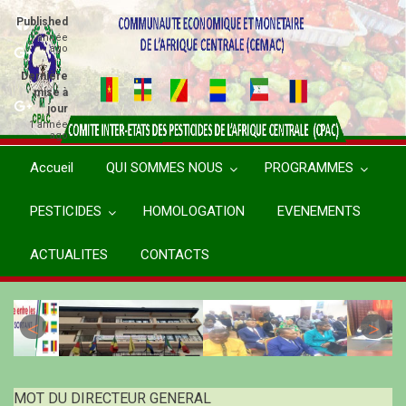
Aller
Published
au
1 année
ago
contenu
principal
Dernière
mise à
jour
1 année
ago
Accueil
QUI SOMMES NOUS
PROGRAMMES
PESTICIDES
HOMOLOGATION
EVENEMENTS
ACTUALITES
CONTACTS
MOT DU DIRECTEUR GENERAL