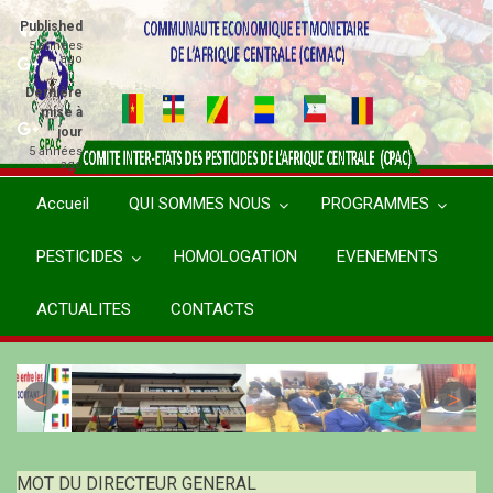
Aller
Published
au
5 années
ago
contenu
principal
Dernière
mise à
jour
5 années
ago
Accueil
QUI SOMMES NOUS
PROGRAMMES
PESTICIDES
HOMOLOGATION
EVENEMENTS
ACTUALITES
CONTACTS
MOT DU DIRECTEUR GENERAL