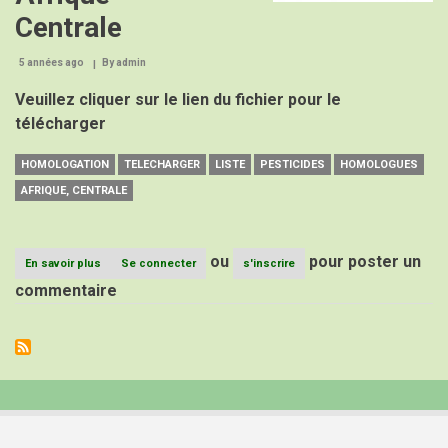
Centrale
5 années ago
By
admin
Veuillez cliquer sur le lien du fichier pour le
télécharger
HOMOLOGATION
TELECHARGER
LISTE
PESTICIDES
HOMOLOGUES
AFRIQUE, CENTRALE
ou
pour poster un
En savoir plus
sur
Se connecter
s'inscrire
Liste
commentaire
des
pesticides
homologués
en
Afrique
Centrale