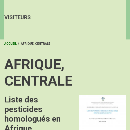
VISITEURS
ACCUEIL
/
AFRIQUE, CENTRALE
FIL
AFRIQUE,
D'ARIANE
CENTRALE
Liste des
Image
pesticides
homologués en
Afrique