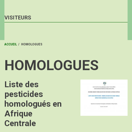
VISITEURS
ACCUEIL
/
HOMOLOGUES
FIL
HOMOLOGUES
D'ARIANE
Liste des
Image
pesticides
homologués en
Afrique
Centrale