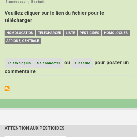
5 années ago
By
admin
Veuillez cliquer sur le lien du fichier pour le
télécharger
HOMOLOGATION
TELECHARGER
LISTE
PESTICIDES
HOMOLOGUES
AFRIQUE, CENTRALE
ou
pour poster un
En savoir plus
sur
Se connecter
s'inscrire
Liste
commentaire
des
pesticides
homologués
en
Afrique
Centrale
ATTENTION AUX PESTICIDES