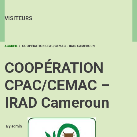
VISITEURS
ACCUEIL
/
COOPÉRATION CPAC/CEMAC – IRAD CAMEROUN
FIL
COOPÉRATION
D'ARIANE
CPAC/CEMAC –
IRAD Cameroun
By
admin