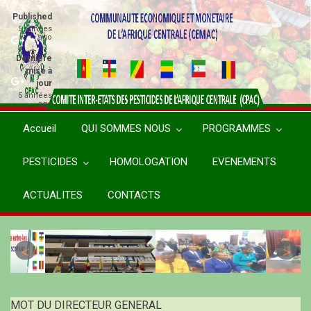
Aller
Published
au
5 années
ago
contenu
principal
Dernière
mise à
jour
5 années
ago
Accueil
QUI SOMMES NOUS
PROGRAMMES
PESTICIDES
HOMOLOGATION
EVENEMENTS
ACTUALITES
CONTACTS
MOT DU DIRECTEUR GENERAL