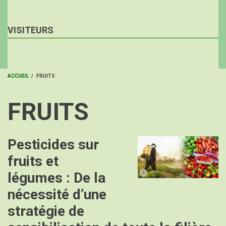
VISITEURS
ACCUEIL
/
FRUITS
FIL
FRUITS
D'ARIANE
Pesticides sur
Image
fruits et
légumes : De la
nécessité d’une
stratégie de