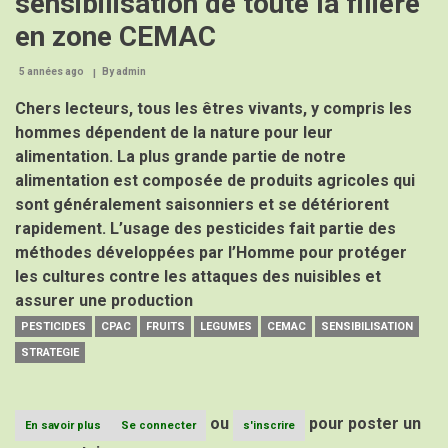
sensibilisation de toute la filière
en zone CEMAC
5 années ago
By
admin
Chers lecteurs, tous les êtres vivants, y compris les
hommes dépendent de la nature pour leur
alimentation. La plus grande partie de notre
alimentation est composée de produits agricoles qui
sont généralement saisonniers et se détériorent
rapidement. L’usage des pesticides fait partie des
méthodes développées par l’Homme pour protéger
les cultures contre les attaques des nuisibles et
assurer une production
PESTICIDES
CPAC
FRUITS
LEGUMES
CEMAC
SENSIBILISATION
STRATEGIE
ou
pour poster un
En savoir plus
sur
Se connecter
s'inscrire
Pesticides