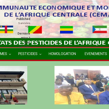
Published
5 années
ago
Dernière
mise à
jour
5 années
ago
MES
PESTICIDES
HOMOLOGATION
EVENEMENTS