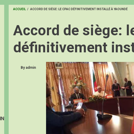
ACCUEIL
/
ACCORD DE SIÈGE: LE CPAC DÉFINITIVEMENT INSTALLÉ À YAOUNDÉ
FIL
Accord de siège: l
D'ARIANE
définitivement ins
By
admin
IN