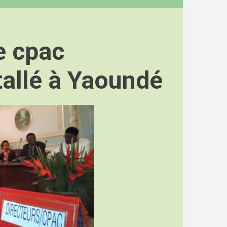
e cpac
tallé à Yaoundé