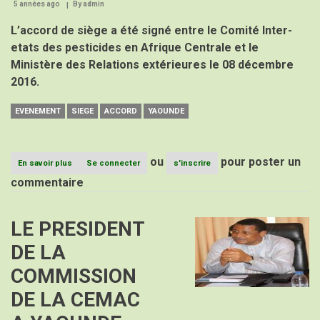
5 années ago
By
admin
L’accord de siège a été signé entre le Comité Inter-
etats des pesticides en Afrique Centrale et le
Ministère des Relations extérieures le 08 décembre
2016.
EVENEMENT
SIEGE
ACCORD
YAOUNDE
ou
pour poster un
En savoir plus
sur
Se connecter
s'inscrire
Accord
commentaire
de
siège:
le
LE PRESIDENT
Image
cpac
définitivement
DE LA
installé
à
COMMISSION
Yaoundé
DE LA CEMAC