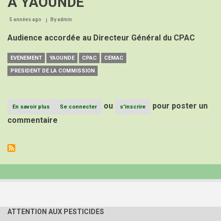
A YAOUNDE
5 années ago
By
admin
Audience accordée au Directeur Général du CPAC
EVENEMENT
YAOUNDE
CPAC
CEMAC
PRESIDENT DE LA COMMISSION
ou
pour poster un
En savoir plus
sur
Se connecter
s'inscrire
LE
commentaire
PRESIDENT
DE
LA
COMMISSION
DE
LA
CEMAC
A
YAOUNDE
ATTENTION AUX PESTICIDES