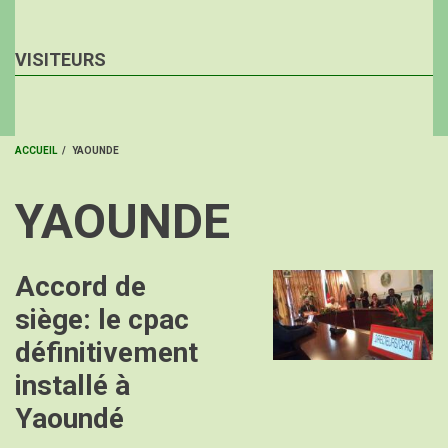
VISITEURS
ACCUEIL
/
YAOUNDE
FIL
YAOUNDE
D'ARIANE
Accord de
Image
siège: le cpac
définitivement
installé à
Yaoundé