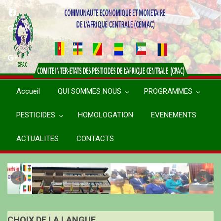
Aller
au
contenu
principal
Accueil
QUI SOMMES NOUS
PROGRAMMES
PESTICIDES
HOMOLOGATION
EVENEMENTS
ACTUALITES
CONTACTS
CHOIX DE LA LANGUE