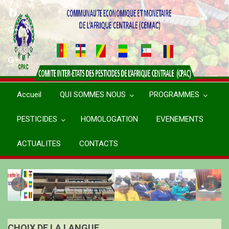
Aller
au
contenu
principal
Accueil
QUI SOMMES NOUS
PROGRAMMES
PESTICIDES
HOMOLOGATION
EVENEMENTS
ACTUALITES
CONTACTS
CHOIX DE LA LANGUE