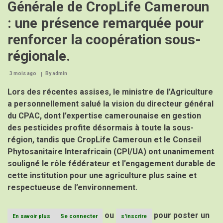
Générale de CropLife Cameroun
: une présence remarquée pour
renforcer la coopération sous-
régionale.
3 mois ago
By
admin
Lors des récentes assises, le ministre de l’Agriculture
a personnellement salué la vision du directeur général
du CPAC, dont l’expertise camerounaise en gestion
des pesticides profite désormais à toute la sous-
région, tandis que CropLife Cameroun et le Conseil
Phytosanitaire Interafricain (CPI/UA) ont unanimement
souligné le rôle fédérateur et l’engagement durable de
cette institution pour une agriculture plus saine et
respectueuse de l’environnement.
ou
pour poster un
En savoir plus
sur
Se connecter
s'inscrire