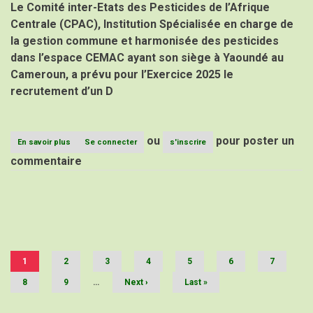
AGROECOLOGIQUE
Le Comité inter-Etats des Pesticides de l’Afrique
DE
Centrale (CPAC), Institution Spécialisée en charge de
LA
ZONE
la gestion commune et harmonisée des pesticides
CEMAC
dans l’espace CEMAC ayant son siège à Yaoundé au
Cameroun, a prévu pour l’Exercice 2025 le
recrutement d’un D
ou
pour poster un
En savoir plus
sur
Se connecter
s'inscrire
AVIS
commentaire
D’APPEL
A
CANDIDATUTRES
(AAC)
Pagination
POUR
LE
RECRUTEMENT
D’UN
Page
1
Page
2
DIRECTEUR
Page
3
Page
4
Page
5
Page
6
Page
7
courante
ADMINISTRATIF
Page
8
Page
9
…
Page
Next ›
Dernière
Last »
ET
suivante
page
FINANCIER
AU