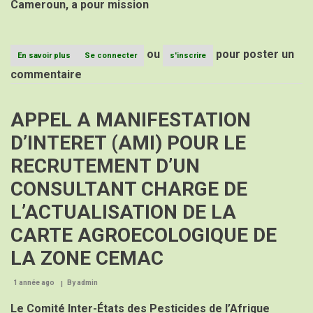
Cameroun, a pour mission
AU
CPAC
ou
pour poster un
En savoir plus
sur
Se connecter
s'inscrire
AVIS
commentaire
D’APPEL
A
CANDIDATUTRES
APPEL A MANIFESTATION
(AAC)
POUR
D’INTERET (AMI) POUR LE
LE
RECRUTEMENT
RECRUTEMENT D’UN
D’UN
EXPERT
CONSULTANT CHARGE DE
A
LA
L’ACTUALISATION DE LA
DIRECTION
ADMINISTRATIVE
CARTE AGROECOLOGIQUE DE
ET
FINANCIERE
LA ZONE CEMAC
AU
CPAC
1 année ago
By
admin
Le Comité Inter-États des Pesticides de l’Afrique