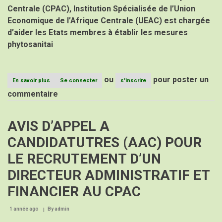
Centrale (CPAC), Institution Spécialisée de l’Union
Economique de l’Afrique Centrale (UEAC) est chargée
d’aider les Etats membres à établir les mesures
phytosanitai
ou
pour poster un
En savoir plus
sur
Se connecter
s'inscrire
APPEL
commentaire
A
MANIFESTATION
D’INTERET
AVIS D’APPEL A
(AMI)
POUR
CANDIDATUTRES (AAC) POUR
LE
RECRUTEMENT
LE RECRUTEMENT D’UN
D’UN
CONSULTANT
DIRECTEUR ADMINISTRATIF ET
CHARGE
DE
FINANCIER AU CPAC
L’ACTUALISATION
DE
LA
1 année ago
By
admin
CARTE