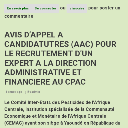
ou
pour poster un
En savoir plus
sur
Se connecter
s'inscrire
AVIS
commentaire
D’APPEL
A
CANDIDATUTRES
AVIS D’APPEL A
(AAC)
POUR
CANDIDATUTRES (AAC) POUR
LE
RECRUTEMENT
LE RECRUTEMENT D’UN
D’UN
EXPERT
EXPERT A LA DIRECTION
EN
GESTION
ADMINISTRATIVE ET
DES
RESSSOURCES
FINANCIERE AU CPAC
HUMAINES
/
GESTION
1 année ago
By
admin
BUDGETAIRE
A
Le Comité Inter-Etats des Pesticides de l’Afrique
LA
Centrale, Institution spécialisée de la Communauté
DIRECTION
Economique et Monétaire de l'Afrique Centrale
ADMINISTRATIVE
ET
(CEMAC) ayant son siège à Yaoundé en République du
FINANCIERE