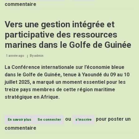
Le
commentaire
Directeur
Général
du
Vers une gestion intégrée et
CPAC
à
participative des ressources
la
40e
marines dans le Golfe de Guinée
Assemblée
Générale
de
1 année ago
By
admin
CropLife
Cameroun
La Conférence internationale sur l’économie bleue
:
dans le Golfe de Guinée, tenue à Yaoundé du 09 au 10
une
présence
juillet 2025, a marqué un moment essentiel pour les
remarquée
treize pays membres de cette région maritime
pour
stratégique en Afrique.
renforcer
la
coopération
sous-
régionale.
ou
pour poster un
En savoir plus
sur
Se connecter
s'inscrire
Vers
commentaire
une
gestion