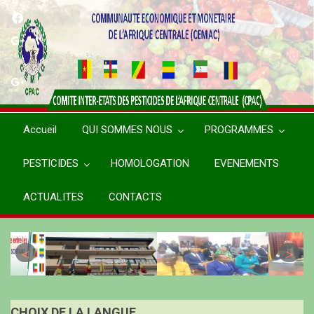
Aller
au
contenu
principal
Accueil
QUI SOMMES NOUS
PROGRAMMES
PESTICIDES
HOMOLOGATION
EVENEMENTS
ACTUALITES
CONTACTS
CHOIX DE LA LANGUE