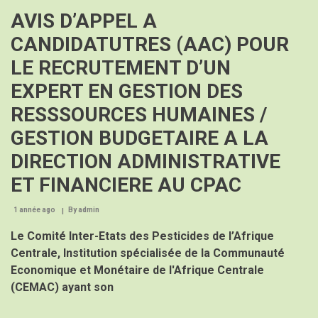
intégrée
AVIS D’APPEL A
et
participative
CANDIDATUTRES (AAC) POUR
des
ressources
LE RECRUTEMENT D’UN
marines
dans
EXPERT EN GESTION DES
le
Golfe
RESSSOURCES HUMAINES /
de
Guinée
GESTION BUDGETAIRE A LA
DIRECTION ADMINISTRATIVE
ET FINANCIERE AU CPAC
1 année ago
By
admin
Le Comité Inter-Etats des Pesticides de l’Afrique
Centrale, Institution spécialisée de la Communauté
Economique et Monétaire de l'Afrique Centrale
(CEMAC) ayant son