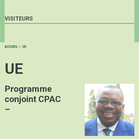
VISITEURS
ACCUEIL
/
UE
FIL
UE
D'ARIANE
Programme
Image
conjoint CPAC
–