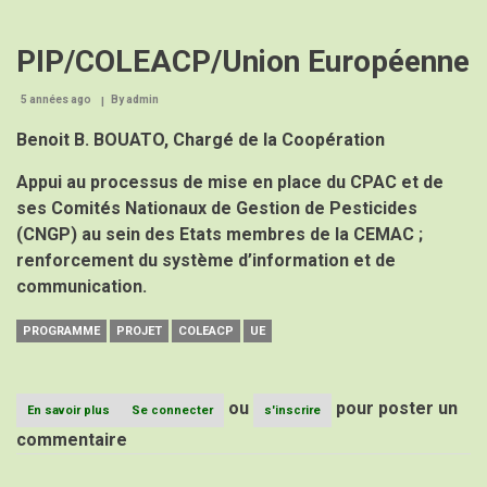
PIP/COLEACP/Union Européenne
5 années ago
By
admin
Benoit B. BOUATO, Chargé de la Coopération
Appui au processus de mise en place du CPAC et de
ses Comités Nationaux de Gestion de Pesticides
(CNGP) au sein des Etats membres de la CEMAC ;
renforcement du système d’information et de
communication.
PROGRAMME
PROJET
COLEACP
UE
ou
pour poster un
En savoir plus
sur
Se connecter
s'inscrire
Programme
commentaire
conjoint
CPAC
–