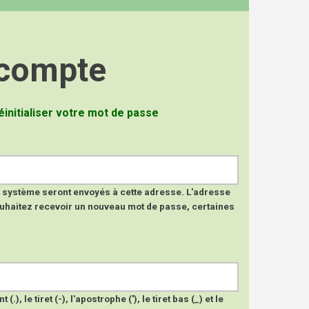
 compte
 actif)
éinitialiser votre mot de passe
du système seront envoyés à cette adresse. L'adresse
 souhaitez recevoir un nouveau mot de passe, certaines
, le tiret (-), l'apostrophe ('), le tiret bas (_) et le