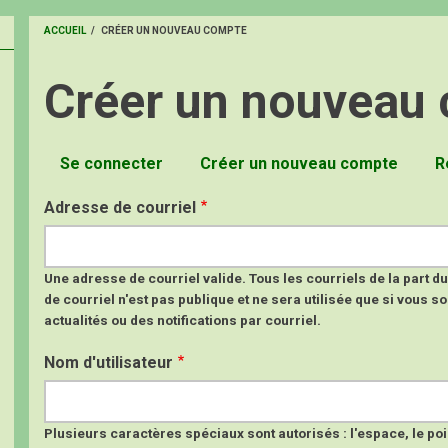
ACCUEIL
/
CRÉER UN NOUVEAU COMPTE
FIL
Créer un nouveau
D'ARIANE
Se connecter
Créer un nouveau compte
(onglet
R
Onglets
Adresse de courriel
principaux
Une adresse de courriel valide. Tous les courriels de la part 
de courriel n'est pas publique et ne sera utilisée que si vous
actualités ou des notifications par courriel.
Nom d'utilisateur
Plusieurs caractères spéciaux sont autorisés : l'espace, le point (.)