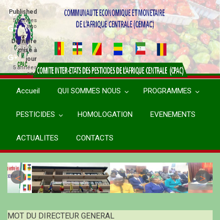
Aller
Published
au
5 années
ago
contenu
principal
Dernière
mise à
jour
5 années
ago
Accueil
QUI SOMMES NOUS
PROGRAMMES
PESTICIDES
HOMOLOGATION
EVENEMENTS
ACTUALITES
CONTACTS
MOT DU DIRECTEUR GENERAL