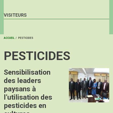
VISITEURS
ACCUEIL
/
PESTICIDES
FIL
PESTICIDES
D'ARIANE
Sensibilisation
Image
des leaders
paysans à
l’utilisation des
pesticides en