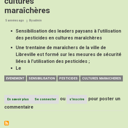
cultures
maraîchères
5 années ago
By
admin
Sensibilisation des leaders paysans à l’utilisation
des pesticides en cultures maraîchères
Une trentaine de maraîchers de la ville de
Libreville est formé sur les mesures de sécurité
liées à l’utilisation des pesticides ;
Le
EVENEMENT
SENSIBILISATION
PESTICIDES
CULTURES MARAICHERES
ou
pour poster un
En savoir plus
sur
Se connecter
s'inscrire
Sensibilisation
commentaire
des
leaders
paysans
à