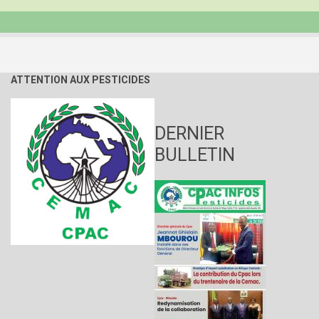
l’utilisation
des
pesticides
en
cultures
maraîchères
ATTENTION AUX PESTICIDES
DERNIER
BULLETIN