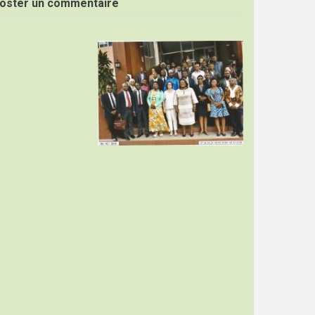
oster un commentaire
Image
r