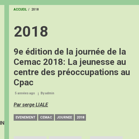
ACCUEIL
/
2018
FIL
2018
D'ARIANE
9e édition de la journée de la
Cemac 2018: La jeunesse au
centre des préoccupations au
Cpac
5 années ago
By
admin
Par serge LIALE
EVENEMENT
CEMAC
JOURNEE
2018
IN