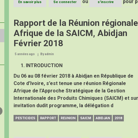
ou
pour p
En savoir plus
sur
Se connecter
s'inscrire
9e
édition
de
Rapport de la Réunion régionale
la
journée
Afrique de la SAICM, Abidjan
de
la
Février 2018
Cemac
2018:
5 années ago
By
La
admin
jeunesse
INTRODUCTION
au
centre
Du 06 au 08 février 2018 à Abidjan en République de
des
préoccupations
Cote d’Ivoire, s’est tenue une réunion Régionale
au
Afrique de l’Approche Stratégique de la Gestion
Cpac
Internationale des Produits Chimiques (SAICM) et su
invitation dudit programme, la délégation d
PESTICIDES
RAPPORT
REUNION
SAICM
ABIDJAN
2018