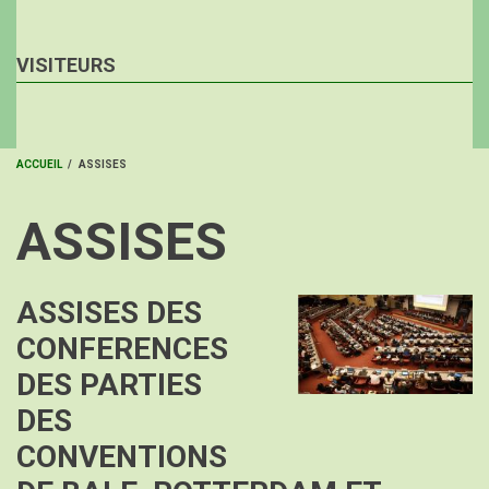
VISITEURS
ACCUEIL
/
ASSISES
FIL
ASSISES
D'ARIANE
ASSISES DES
Image
CONFERENCES
DES PARTIES
DES
CONVENTIONS