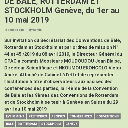
DE BALE, ROTTERDAM ET
STOCKHOLM Genève, du 1er au
10 mai 2019
5 années ago
By
admin
Sur invitation du Secrétariat des Conventions de Bâle,
Rotterdam et Stockholm et par ordres de mission N°
44 et 45 /2019 du 08 avril 2019, le Directeur Général du
CPAC a commis Messieurs MOUDOUDOU Jean Blaise,
Directeur Scientifique et NKOUMOU EKONGOLO Victor
André, Attaché de Cabinet à l’effet de représenter
l’Institution à titre d’observateurs aux assises des
conférences des parties, la 14ème de la Convention
de Bâle et les 9èmes des Conventions de Rotterdam
et de Stockholm à se tenir à Genève en Suisse du 29
avril au 10 mai 2019
EVENEMENT
PESTICIDES
ASSISES
CONFERENCES
CONVENTIONS
BALE
ROTTERDAM
STOCKHOLM
GENÈVE