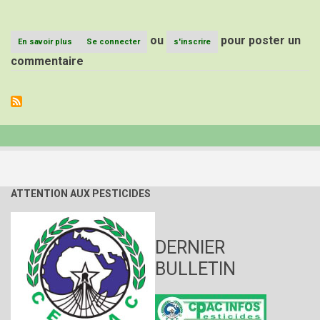
ou
pour poster un
En savoir plus
sur
Se connecter
s'inscrire
ASSISES
commentaire
DES
CONFERENCES
DES
PARTIES
DES
CONVENTIONS
DE
BALE,
ROTTERDAM
ET
STOCKHOLM
ATTENTION AUX PESTICIDES
Genève,
du
1er
au
DERNIER
10
mai
BULLETIN
2019