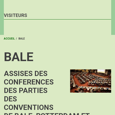
VISITEURS
ACCUEIL
/
BALE
FIL
BALE
D'ARIANE
ASSISES DES
Image
CONFERENCES
DES PARTIES
DES
CONVENTIONS