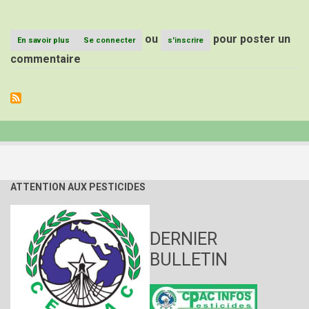
ou
pour poster un
En savoir plus
sur
Se connecter
s'inscrire
ASSISES
commentaire
DES
CONFERENCES
DES
PARTIES
DES
CONVENTIONS
DE
BALE,
ROTTERDAM
ET
STOCKHOLM
ATTENTION AUX PESTICIDES
Genève,
du
1er
au
DERNIER
10
mai
BULLETIN
2019