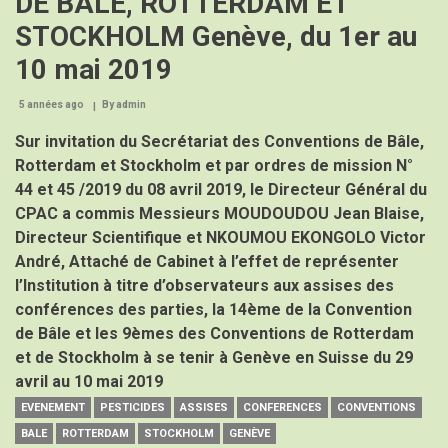
DE BALE, ROTTERDAM ET
STOCKHOLM Genève, du 1er au
10 mai 2019
5 années ago
By
admin
Sur invitation du Secrétariat des Conventions de Bâle,
Rotterdam et Stockholm et par ordres de mission N°
44 et 45 /2019 du 08 avril 2019, le Directeur Général du
CPAC a commis Messieurs MOUDOUDOU Jean Blaise,
Directeur Scientifique et NKOUMOU EKONGOLO Victor
André, Attaché de Cabinet à l’effet de représenter
l’Institution à titre d’observateurs aux assises des
conférences des parties, la 14ème de la Convention
de Bâle et les 9èmes des Conventions de Rotterdam
et de Stockholm à se tenir à Genève en Suisse du 29
avril au 10 mai 2019
EVENEMENT
PESTICIDES
ASSISES
CONFERENCES
CONVENTIONS
BALE
ROTTERDAM
STOCKHOLM
GENÈVE